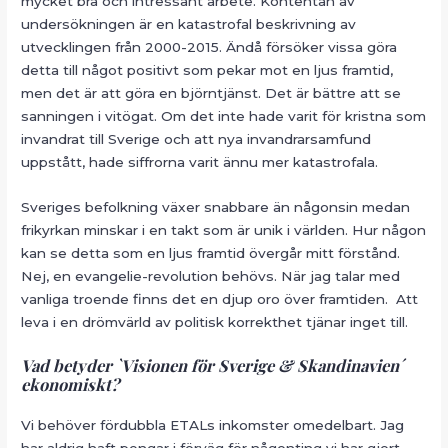
mycket bra och intressant arbete. Kontentan av
undersökningen är en katastrofal beskrivning av
utvecklingen från 2000-2015. Ändå försöker vissa göra
detta till något positivt som pekar mot en ljus framtid,
men det är att göra en björntjänst. Det är bättre att se
sanningen i vitögat. Om det inte hade varit för kristna som
invandrat till Sverige och att nya invandrarsamfund
uppstått, hade siffrorna varit ännu mer katastrofala.
Sveriges befolkning växer snabbare än någonsin medan
frikyrkan minskar i en takt som är unik i världen. Hur någon
kan se detta som en ljus framtid övergår mitt förstånd.
Nej, en evangelie-revolution behövs. När jag talar med
vanliga troende finns det en djup oro över framtiden. Att
leva i en drömvärld av politisk korrekthet tjänar inget till.
Vad betyder `Visionen för Sverige & Skandinavien´
ekonomiskt?
Vi behöver fördubbla ETALs inkomster omedelbart. Jag
har aldrig haft pengar i förväg för någonting vi har gjort,