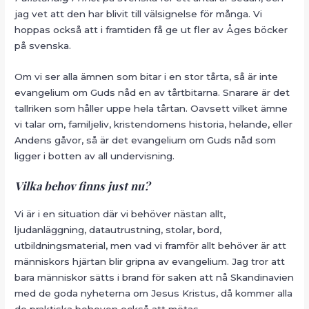
jag vet att den har blivit till välsignelse för många. Vi
hoppas också att i framtiden få ge ut fler av Åges böcker
på svenska.
Om vi ser alla ämnen som bitar i en stor tårta, så är inte
evangelium om Guds nåd en av tårtbitarna. Snarare är det
tallriken som håller uppe hela tårtan. Oavsett vilket ämne
vi talar om, familjeliv, kristendomens historia, helande, eller
Andens gåvor, så är det evangelium om Guds nåd som
ligger i botten av all undervisning.
Vilka behov finns just nu?
Vi är i en situation där vi behöver nästan allt,
ljudanläggning, datautrustning, stolar, bord,
utbildningsmaterial, men vad vi framför allt behöver är att
människors hjärtan blir gripna av evangelium. Jag tror att
bara människor sätts i brand för saken att nå Skandinavien
med de goda nyheterna om Jesus Kristus, då kommer alla
de praktiska behoven också att mötas.