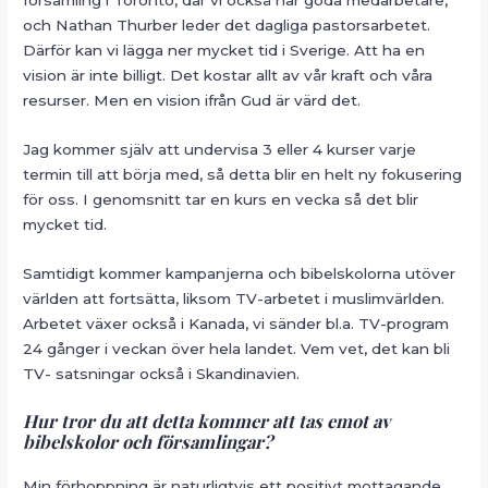
församling i Toronto, där vi också har goda medarbetare,
och Nathan Thurber leder det dagliga pastorsarbetet.
Därför kan vi lägga ner mycket tid i Sverige. Att ha en
vision är inte billigt. Det kostar allt av vår kraft och våra
resurser. Men en vision ifrån Gud är värd det.
Jag kommer själv att undervisa 3 eller 4 kurser varje
termin till att börja med, så detta blir en helt ny fokusering
för oss. I genomsnitt tar en kurs en vecka så det blir
mycket tid.
Samtidigt kommer kampanjerna och bibelskolorna utöver
världen att fortsätta, liksom TV-arbetet i muslimvärlden.
Arbetet växer också i Kanada, vi sänder bl.a. TV-program
24 gånger i veckan över hela landet. Vem vet, det kan bli
TV- satsningar också i Skandinavien.
Hur tror du att detta kommer att tas emot av
bibelskolor och församlingar?
Min förhoppning är naturligtvis ett positivt mottagande.