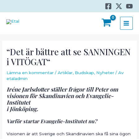
Hoppa
till
innehåll
MAI
MEN
“Det är bättre att se SANNINGEN
i VITÖGAT“
Lämna en kommentar
/
Artiklar
,
Budskap
,
Nyheter
/ Av
etaladmin
Iréne Jarlsdotter ställer frågor till Peter om
visionen för Skandinavien och Evangelie-
Institutet
i Jönköping.
Varför startar Evangelie-Institutet nu?
Visionen är att Sverige och Skandinavien ska få sina ögon