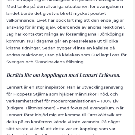
Med tanke på den allvarliga situationen för evangelium i
landet borde det givetvis bli ett mycket positivt
välkomnande. Livet har dock lärt mig att den ende jag är
ansvarig för är mig själv, oberoende av andras reaktioner.
Jag har kontaktat många av församlingarna i Jönköpings
kommun. Nu i dagarna går en pressrelease ut till olika
kristna tidningar. Sedan bygger vi inte en kallelse på
andras reaktioner, utan på kärleken som Gud lagt i oss för
Sveriges och Skandinaviens frälsning.
Berätta lite om kopplingen med Lennart Eriksson.
Lennart är en stor inspiratör. Han är utvecklingsansvarig
för Hoppets Stjärna som hjälper människor i nöd, och
verksamhetschef för moderorganisationen – 100% Liv
(tidigare Tältmissionen) – med fokus på evangelium. När
Lennart först inbjöd mig att komma till Örnsköldsvik att
delta på en konferens kände vi inte varandra. På något
sätt visste vi ändå att detta var en koppling som var