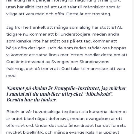
utan har alltid litat på att Gud talar till människor som är
villiga att vara med och offra. Detta är ett trossteg.
Jag tror helt enkelt att många som aldrig har stött ETAL
tidigare nu kommer att bli understödjare, medan andra
som kanske inte har stött oss på ett tag, kommer att
börja göra det igen. Och de som redan stöder oss hoppas
vi kommer att satsa ännu mer. Ytters handlar detta om att
Gud är intresserad av Sveriges och Skandinaviens
frälsning, och då tror vi att Gud talar till människor att vara
med.
Namnet på skolan är Evangelie-Institutet, jag märker
i samtal att du undviker ut
trycket “bibelskola”.
Berätta hur du tänker.
Bibeln är vår huvudsakliga textbok i alla kurserna, däremot
är ordet bibel något defensivt, medan evangelium är ett
offensivt ord. Under det sista århundradet har det funnits
mycket bibelkritik, och många evangelikala har upplevt