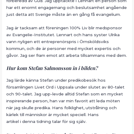
förberedd av Gud. Jag upptäckte i Lennart en person som
har ett enormt engagemang och beslutsamhet angående
just detta att Sverige måste än en gång få evangelium.
Jag är tacksam att föreningen 100% Liv blir medsponsor
av Evangelie-Institutet. Lennart och hans syster Ulrika
vann nyligen ett entreprenörspris i Örnsköldsviks
kommun, och de är personer med mycket expertis och
gåvor. Jag ser fram emot att arbeta tillsammans med dem.
Hur kom Stefan Salmonsson in i bilden?
Jag lärde känna Stefan under predikobesök hos
församlingen Livet Ord i Uppsala under slutet av 80-talet
och 90-talet. Jag upp-levde alltid Stefan som en mycket
inspirerande person, han var min favorit att leda möten
när jag skulle predika. Hans folklighet, utstrålning och
kärlek till människor är mycket speciell. Hans
artikel i denna tidning talar för sig själv.