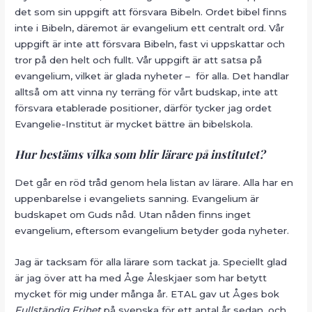
det som sin uppgift att försvara Bibeln. Ordet bibel finns
inte i Bibeln, däremot är evangelium ett centralt ord. Vår
uppgift är inte att försvara Bibeln, fast vi uppskattar och
tror på den helt och fullt. Vår uppgift är att satsa på
evangelium, vilket är glada nyheter – för alla. Det handlar
alltså om att vinna ny terräng för vårt budskap, inte att
försvara etablerade positioner, därför tycker jag ordet
Evangelie-Institut är mycket bättre än bibelskola.
Hur bestäms vilka som blir lärare på institutet?
Det går en röd tråd genom hela listan av lärare. Alla har en
uppenbarelse i evangeliets sanning. Evangelium är
budskapet om Guds nåd. Utan nåden finns inget
evangelium, eftersom evangelium betyder goda nyheter.
Jag är tacksam för alla lärare som tackat ja. Speciellt glad
är jag över att ha med Åge Åleskjaer som har betytt
mycket för mig under många år. ETAL gav ut Åges bok
Fullständig Frihet
på svenska för ett antal år sedan, och