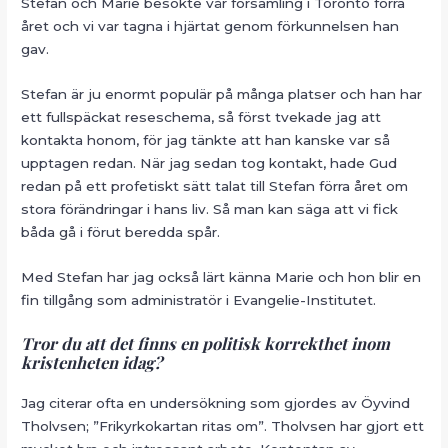
Stefan och Marie besökte vår församling i Toronto förra
året och vi var tagna i hjärtat genom förkunnelsen han
gav.
Stefan är ju enormt populär på många platser och han har
ett fullspäckat reseschema, så först tvekade jag att
kontakta honom, för jag tänkte att han kanske var så
upptagen redan. När jag sedan tog kontakt, hade Gud
redan på ett profetiskt sätt talat till Stefan förra året om
stora förändringar i hans liv. Så man kan säga att vi fick
båda gå i förut beredda spår.
Med Stefan har jag också lärt känna Marie och hon blir en
fin tillgång som administratör i Evangelie-Institutet.
Tror du att det finns en politisk korrekthet inom
kristenheten idag?
Jag citerar ofta en undersökning som gjordes av Öyvind
Tholvsen; ”Frikyrkokartan ritas om”. Tholvsen har gjort ett