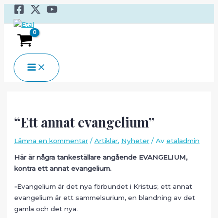
Hoppa
till
innehåll
MAIN
MENU
“Ett annat evangelium”
Lämna en kommentar
/
Artiklar
,
Nyheter
/ Av
etaladmin
Här är några tankeställare angående EVANGELIUM,
kontra ett annat evangelium.
-
Evangelium är det nya förbundet i Kristus; ett annat
evangelium är ett sammelsurium, en blandning av det
gamla och det nya.