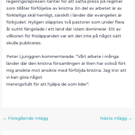
regeringsrepresen-tanter för att sätta press på regimer
som tillåter förföljelse av kristna. En del av arbetet är av
förklarliga skäl hemligt, särskilt i länder där evangeliet är
förbjudet. Nyligen släpptes två pastorer som under flera
år suttit fängslade i ett land där Islam dominerar. Ett av
villkoren för frisläppandet var att det inte på något sätt
skulle publiceras.
Peter Ljunggren kommenterade: ”Vårt arbete i många
länder där den kristna församlingen är liten har också fört
mig ansikte mot ansikte med förföljda kristna. Jag tror att
vi kan göra något
meningsfullt för att hjälpa de som lider”.
Inläggsnavigering
←
Föregående Inlägg
Nästa Inlägg
→