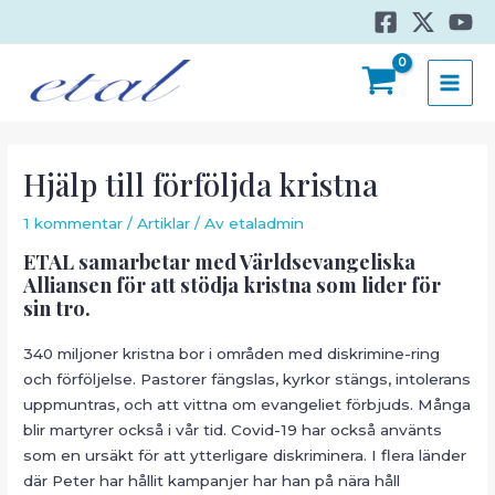
Hoppa
till
innehåll
MAI
MEN
Hjälp till förföljda kristna
1 kommentar
/
Artiklar
/ Av
etaladmin
ETAL samarbetar med Världsevangeliska
Alliansen för att stödja kristna som lider för
sin tro.
340 miljoner kristna bor i områden med diskrimine-ring
och förföljelse. Pastorer fängslas, kyrkor stängs, intolerans
uppmuntras, och att vittna om evangeliet förbjuds. Många
blir martyrer också i vår tid. Covid-19 har också använts
som en ursäkt för att ytterligare diskriminera. I flera länder
där Peter har hållit kampanjer har han på nära håll