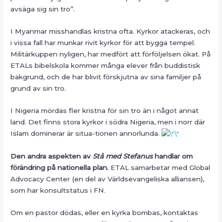
avsäga sig sin tro”.
I Myanmar misshandlas kristna ofta. Kyrkor atackeras, och
i vissa fall har munkar rivit kyrkor för att bygga tempel.
Militärkuppen nyligen, har medfört att förföljelsen ökat. På
ETALs bibelskola kommer många elever från buddistisk
bakgrund, och de har blivit förskjutna av sina familjer på
grund av sin tro.
I Nigeria mördas fler kristna för sin tro än i något annat
land. Det finns stora kyrkor i södra Nigeria, men i norr där
Islam dominerar är situa-tionen annorlunda.
Den andra aspekten av
Stå med Stefanus
handlar om
förändring på nationella plan.
ETAL samarbetar med Global
Advocacy Center (en del av Världsevangeliska alliansen),
som har konsultstatus i FN.
Om en pastor dödas, eller en kyrka bombas, kontaktas