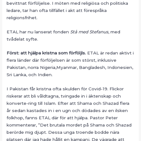
bevittnat förföljelse. I möten med religiösa och politiska
ledare, tar han ofta tillfället i akt att förespråka
religionsfrihet.
ETAL har nu lanserat fonden
Stå med Stefanus
, med
tvådelat syfte.
Först: att hjälpa kristna som förföljls.
ETAL är redan aktivt i
flera länder där förföljelsen är som störst, inklusive
Pakistan, norra Nigeria,Myanmar, Bangladesh, Indonesien,
Sri Lanka, och Indien.
I Pakistan får kristna ofta skulden för Covid-19. Flickor
riskerar att bli våldtagna, tvingade in i äktenskap och
konverte-ring till Islam. Efter att Shama och Shazad flera
år sedan kastades in i en ugn och dödades av en ilsken
folkhop, fanns ETAL där för att hjälpa. Pastor Peter
kommenterar, ”Det brutala mordet på Shama och Shazad
berörde mig djupt. Dessa unga troende bodde nära
platsen där jag hade hållit en kampanj. De vägrade att