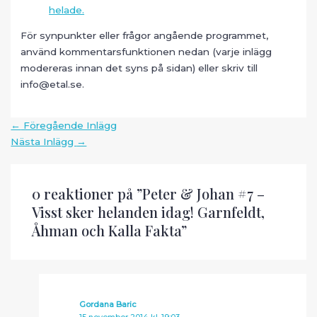
helade.
För synpunkter eller frågor angående programmet,
använd kommentarsfunktionen nedan (varje inlägg
modereras innan det syns på sidan) eller skriv till
info@etal.se.
Inläggsnavigering
←
Föregående Inlägg
Nästa Inlägg
→
0 reaktioner på ”Peter & Johan #7 –
Visst sker helanden idag! Garnfeldt,
Åhman och Kalla Fakta”
Gordana Baric