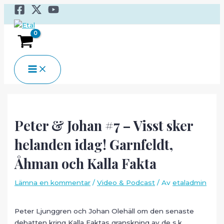
Hoppa
till
innehåll
MAIN
MENU
Peter & Johan #7 – Visst sker
helanden idag! Garnfeldt,
Åhman och Kalla Fakta
Lämna en kommentar
/
Video & Podcast
/ Av
etaladmin
Peter Ljunggren och Johan Olehäll om den senaste
debatten kring Kalla Faktas granskning av de s.k.