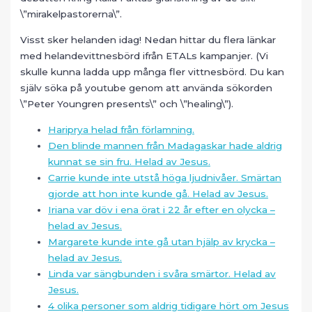
\”mirakelpastorerna\”.
Visst sker helanden idag! Nedan hittar du flera länkar
med helandevittnesbörd ifrån ETALs kampanjer. (Vi
skulle kunna ladda upp många fler vittnesbörd. Du kan
själv söka på youtube genom att använda sökorden
\”Peter Youngren presents\” och \”healing\”).
Hariprya helad från förlamning.
Den blinde mannen från Madagaskar hade aldrig
kunnat se sin fru. Helad av Jesus.
Carrie kunde inte utstå höga ljudnivåer. Smärtan
gjorde att hon inte kunde gå. Helad av Jesus.
Iriana var döv i ena örat i 22 år efter en olycka –
helad av Jesus.
Margarete kunde inte gå utan hjälp av krycka –
helad av Jesus.
Linda var sängbunden i svåra smärtor. Helad av
Jesus.
4 olika personer som aldrig tidigare hört om Jesus