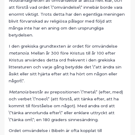
Nödvändigheten av omvändelse är alltså helt klar, och
att förstå vad ordet \”omvändelse\” innebär borde vara
enormt viktigt. Trots detta har den egentliga meningen
blivit förvanskad av religiösa pålagor med följd att
många inte har en aning om den ursprungliga
betydelsen.
I den grekiska grundtexten är ordet för omvändelse
metanoia
. Mellan år 300 före Kristus till år 100 efter
Kristus användes detta ord frekvent i den grekiska
litteraturen och varje gång betydde det \”att ändra sin
åsikt eller sitt hjärta efter att ha hört om någon eller
något\”.
Metanoia
består av prepositionen \”meta\” (efter, med)
och verbet \”noeo\” (att förstå, att tänka efter, att ha
kommit till förståelse om något). Med andra ord att
\”tänka annorlunda efter\” eller enklare uttryckt att
\”tänka om\”; en 180 graders sinnesändring.
Ordet omvändelse i Bibeln är ofta kopplat till