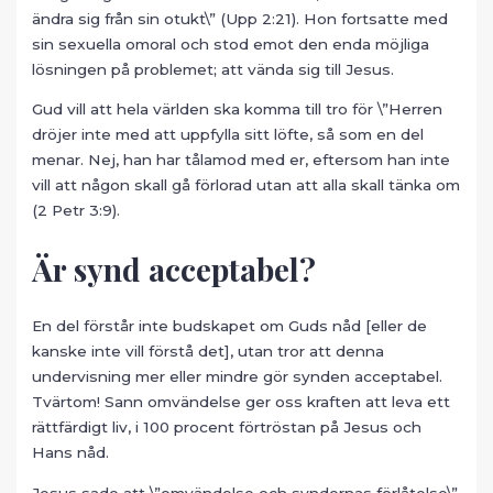
ändra sig från sin otukt\” (Upp 2:21). Hon fortsatte med
sin sexuella omoral och stod emot den enda möjliga
lösningen på problemet; att vända sig till Jesus.
Gud vill att hela världen ska komma till tro för \”Herren
dröjer inte med att uppfylla sitt löfte, så som en del
menar. Nej, han har tålamod med er, eftersom han inte
vill att någon skall gå förlorad utan att alla skall tänka om
(2 Petr 3:9).
Är synd acceptabel?
En del förstår inte budskapet om Guds nåd [eller de
kanske inte vill förstå det], utan tror att denna
undervisning mer eller mindre gör synden acceptabel.
Tvärtom! Sann omvändelse ger oss kraften att leva ett
rättfärdigt liv, i 100 procent förtröstan på Jesus och
Hans nåd.
Jesus sade att \”omvändelse och syndernas förlåtelse\”