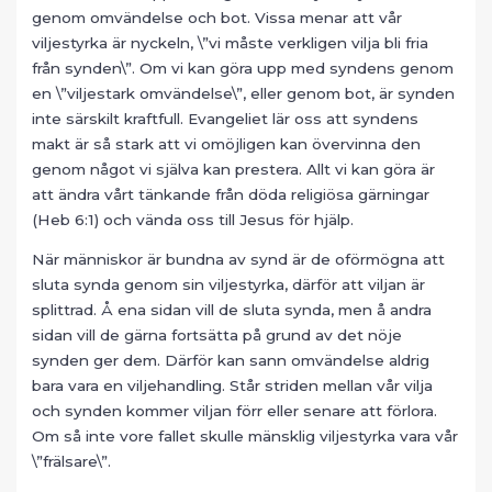
genom omvändelse och bot. Vissa menar att vår
viljestyrka är nyckeln, \”vi måste verkligen vilja bli fria
från synden\”. Om vi kan göra upp med syndens genom
en \”viljestark omvändelse\”, eller genom bot, är synden
inte särskilt kraftfull. Evangeliet lär oss att syndens
makt är så stark att vi omöjligen kan övervinna den
genom något vi själva kan prestera. Allt vi kan göra är
att ändra vårt tänkande från döda religiösa gärningar
(Heb 6:1) och vända oss till Jesus för hjälp.
När människor är bundna av synd är de oförmögna att
sluta synda genom sin viljestyrka, därför att viljan är
splittrad. Å ena sidan vill de sluta synda, men å andra
sidan vill de gärna fortsätta på grund av det nöje
synden ger dem. Därför kan sann omvändelse aldrig
bara vara en viljehandling. Står striden mellan vår vilja
och synden kommer viljan förr eller senare att förlora.
Om så inte vore fallet skulle mänsklig viljestyrka vara vår
\”frälsare\”.