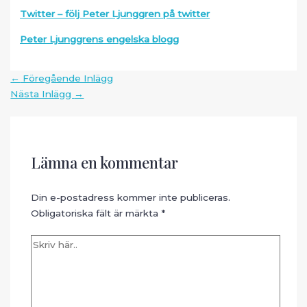
Twitter – följ Peter Ljunggren på twitter
Peter Ljunggrens engelska blogg
Inläggsnavigering
←
Föregående Inlägg
Nästa Inlägg
→
Lämna en kommentar
Din e-postadress kommer inte publiceras.
Obligatoriska fält är märkta
*
Skriv
här..