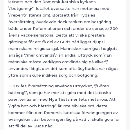
latinets och den Romersk-katolska kyrkans
\”botgöring\”. Istället översatte han metanoia med
\”repent\” (tänka om). Bortsett från Tydales
översättning, överlevde dock tanken om botgöring
både under Reformationen och under de senaste 200
årens väckelsehistoria. Detta att vi ska prestera
gärningar för att få del av Guds nåd ligger djupt i
människans religiösa själ. Människor som grät högljutt
ansågs \”mer omvända\” än andra. Uttryck som \”En
människa måste verkligen omvända sig på allvar\”
användes flitigt, och det som ofta åsyftades var något
yttre som skulle indikera sorg och botgöring.
I 1917 års översättning används uttrycket, \”Gören
bättring\”, som ju har mer att göra med det latinska
paenitentia än med Nya Testamentets metanoia. Att
\”göra bot och bättring\” är inte bibliska ord, detta
kommer från den Romersk-katolska förvrängningen av
evangelium, där betoningen låg på vad vi skulle göra för
att få del av Guds nåd.