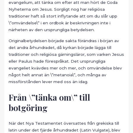
evangelium, att tänka om efter att man hört de Goda
Nyheterna om Jesus. Sorgligt nog har religiösa
traditioner haft så stort inflytande att om du slår upp
\”omvändelse\” i en ordbok är beskrivningen inte i
närheten av den ursprungliga betydelsen.
Originalbetydelsen började sakta förändras i början av
det andra århundradet, då kyrkan började lägga till
traditioner och religiösa gärningsläror, som varken Jesus
eller Paulus hade förespråkat. Det ursprungliga
evangeliet kvävdes mer och mer, och omvändelse blev
något helt annat än \”metanoia\”, och många av
missförstånden lever med oss än idag.
Från \”tänka om\” till
botgöring
När det Nya Testamentet översattes från grekiska till
latin under det fjärde århundradet (Latin Vulgate), blev