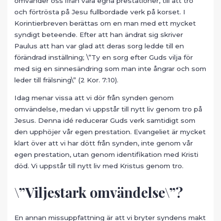
omvänder oss ifrån våra egna prestationer, till att tro
och förtrösta på Jesu fullbordade verk på korset. I
Korintierbreven berättas om en man med ett mycket
syndigt beteende. Efter att han ändrat sig skriver
Paulus att han var glad att deras sorg ledde till en
förändrad inställning; \”Ty en sorg efter Guds vilja för
med sig en sinnesändring som man inte ångrar och som
leder till frälsning\” (2 Kor. 7:10).
Idag menar vissa att vi dör från synden genom
omvändelse, medan vi uppstår till nytt liv genom tro på
Jesus. Denna idé reducerar Guds verk samtidigt som
den upphöjer vår egen prestation. Evangeliet är mycket
klart över att vi har dött från synden, inte genom vår
egen prestation, utan genom identifikation med Kristi
död. Vi uppstår till nytt liv med Kristus genom tro.
\”Viljestark omvändelse\”?
En annan missuppfattning är att vi bryter syndens makt