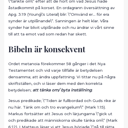
\”tänkte om\” efter att de hört om vad Jesus hade
åstadkommit på korset. En ordagrann översättning av
Apg. 3:19 (Young\’s Literal) blir: \”Omvänd er… för era
synder är utplånande\”. Sanningen är helt klar. Våra
synder har blivit utplånade och nu ändrar vi vårt sinne
till att ta emot vad som redan har skett.
Bibeln är konsekvent
Ordet metanoia förekommer 58 gånger i det Nya
Testamentet och vid varje tillfälle är betydelsen
densamma; att ändra uppfattning. Vi tittar nu på några
skriftställen, och vi läser dem med den korrekta
betydelsen;
att tänka om/ byta inställning
.
Jesus predikade; \”Tiden är fullbordad och Guds rike är
nu här. Tänk om och tro evangelium!\” (Mark 1:15).
Markus fortsätter att Jesus och lärjungarna \”gick ut
och predikade att människorna skulle tänka om\” (Mark
6:12). I Matteus läser vi att Jesus började \”gå till rätta