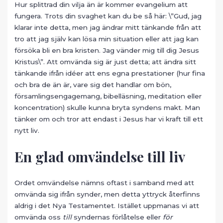
Hur splittrad din vilja än är kommer evangelium att
fungera. Trots din svaghet kan du be så här: \”Gud, jag
klarar inte detta, men jag ändrar mitt tänkande från att
tro att jag själv kan lösa min situation eller att jag kan
försöka bli en bra kristen. Jag vänder mig till dig Jesus
Kristus\”. Att omvända sig är just detta; att ändra sitt
tänkande ifrån idéer att ens egna prestationer (hur fina
och bra de än är, vare sig det handlar om bön,
församlingsengagemang, bibelläsning, meditation eller
koncentration) skulle kunna bryta syndens makt. Man
tänker om och tror att endast i Jesus har vi kraft till ett
nytt liv.
En glad omvändelse till liv
Ordet omvändelse nämns oftast i samband med att
omvända sig ifrån synder, men detta yttryck återfinns
aldrig i det Nya Testamentet. Istället uppmanas vi att
omvända oss
till
syndernas förlåtelse eller
för