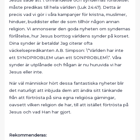
måste predikas till hela världen (Luk 24:47). Detta är
precis vad vi gör i våra kampanjer för kristna, muslimer,
hinduer, buddister eller de som tillhör någon annan
religion. Vi annonserar den goda nyheten om syndernas
förlåtelse, hur Jesus borttog världens synder på korset.
Dina synder är betalda! Jag citerar ofta
väckelsepredikanten A.B. Simpson: \”Världen har inte
ett SYNDPROBLEM utan ett SONPROBLEM\”. Våra
synder är utplånade och frågan är nu huruvida vi har
Jesus eller inte.
När väl människor hört dessa fantastiska nyheter blir
det naturligt att inbjuda dem att ändra sitt tänkande
från att förtrösta på sina egna religiösa gärningar,
oavsett vilken religion de har, till att istället förtrösta på
Jesus och vad Han har gjort.
Rekommenderas: