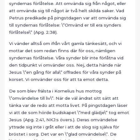
syndernas förlåtelse. Att omvända sig från något, eller
att omvända sig till något är två helt skilda saker. Vad
Petrus predikade på pingstdagen var att omvända sig
till syndernas förlåtelse: \”Omvänd er till era synders
förlåtelse\” (Apg. 2:38).
Vi vänder alltså om ifrån vårt gamla tänkesätt, och vi
mottar det som redan finns där för oss, nämligen
syndernas förlåtelse. Våra synder blir inte förlåtna vid
den tidpunkt vi omvänder oss. Nej, detta hände när
Jesus \”en gång för alla\” offrades för våra synder på
korset. Vi omvänder oss för att ta emot detta.
De som blev frälsta i Kornelius hus mottog
\”omvändelse till liv\”. När de väl ändrat sitt sätt att
tänka var de redo att motta livet. På pingstdagen läser
vi att de som hörde budskapet \”med glädje\” tog emot
Jesus (Apg. 2:41, NKJ:s övers.). Deras omvändelse
yttrade sig inte i gråt eller i att de slog sig själva för
bröstet i sorg. Det var en \”glad omvändelse\”. De