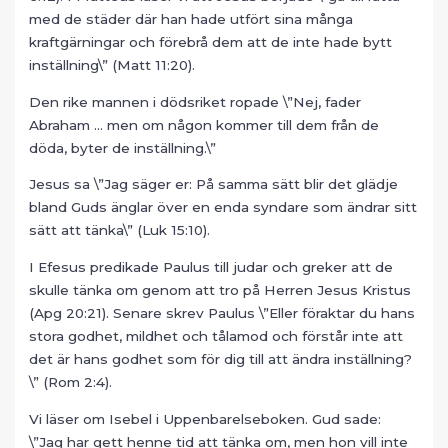
med de städer där han hade utfört sina många
kraftgärningar och förebrå dem att de inte hade bytt
inställning\” (Matt 11:20).
Den rike mannen i dödsriket ropade \”Nej, fader
Abraham … men om någon kommer till dem från de
döda, byter de inställning.\”
Jesus sa \”Jag säger er: På samma sätt blir det glädje
bland Guds änglar över en enda syndare som ändrar sitt
sätt att tänka\” (Luk 15:10).
I Efesus predikade Paulus till judar och greker att de
skulle tänka om genom att tro på Herren Jesus Kristus
(Apg 20:21). Senare skrev Paulus \”Eller föraktar du hans
stora godhet, mildhet och tålamod och förstår inte att
det är hans godhet som för dig till att ändra inställning?
\” (Rom 2:4).
Vi läser om Isebel i Uppenbarelseboken. Gud sade:
\”Jag har gett henne tid att tänka om, men hon vill inte