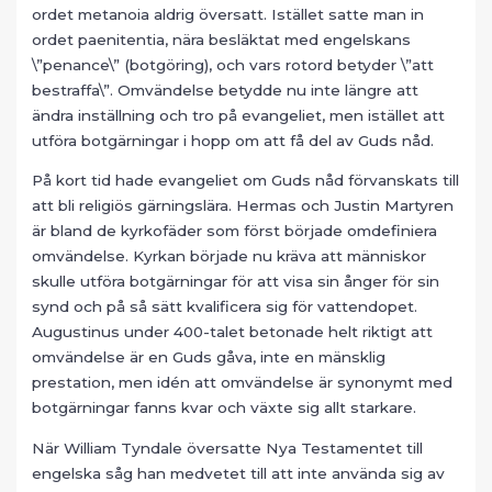
ordet metanoia aldrig översatt. Istället satte man in
ordet paenitentia, nära besläktat med engelskans
\”penance\” (botgöring), och vars rotord betyder \”att
bestraffa\”. Omvändelse betydde nu inte längre att
ändra inställning och tro på evangeliet, men istället att
utföra botgärningar i hopp om att få del av Guds nåd.
På kort tid hade evangeliet om Guds nåd förvanskats till
att bli religiös gärningslära. Hermas och Justin Martyren
är bland de kyrkofäder som först började omdefiniera
omvändelse. Kyrkan började nu kräva att människor
skulle utföra botgärningar för att visa sin ånger för sin
synd och på så sätt kvalificera sig för vattendopet.
Augustinus under 400-talet betonade helt riktigt att
omvändelse är en Guds gåva, inte en mänsklig
prestation, men idén att omvändelse är synonymt med
botgärningar fanns kvar och växte sig allt starkare.
När William Tyndale översatte Nya Testamentet till
engelska såg han medvetet till att inte använda sig av