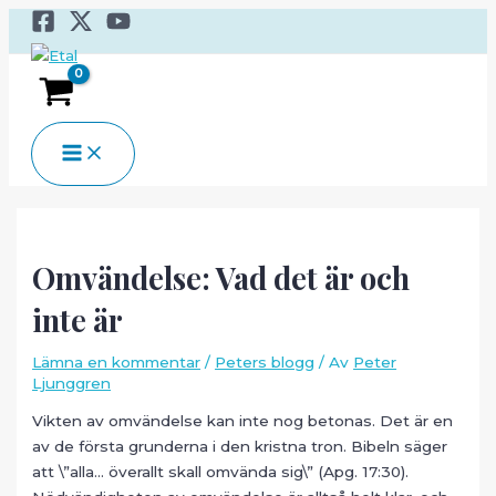
Hoppa
till
innehåll
MAIN
MENU
Omvändelse: Vad det är och
inte är
Lämna en kommentar
/
Peters blogg
/ Av
Peter
Ljunggren
Vikten av omvändelse kan inte nog betonas. Det är en
av de första grunderna i den kristna tron. Bibeln säger
att \”alla… överallt skall omvända sig\” (Apg. 17:30).