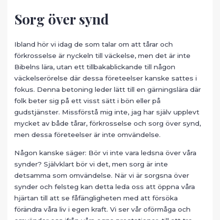
Sorg över synd
Ibland hör vi idag de som talar om att tårar och
förkrosselse är nyckeln till väckelse, men det är inte
Bibelns lära, utan ett tillbakablickande till någon
väckelserörelse där dessa företeelser kanske sattes i
fokus. Denna betoning leder lätt till en gärningslära där
folk beter sig på ett visst sätt i bön eller på
gudstjänster. Missförstå mig inte, jag har själv upplevt
mycket av både tårar, förkrosselse och sorg över synd,
men dessa företeelser är inte omvändelse.
Någon kanske säger: Bör vi inte vara ledsna över våra
synder? Självklart bör vi det, men sorg är inte
detsamma som omvändelse. När vi är sorgsna över
synder och felsteg kan detta leda oss att öppna våra
hjärtan till att se fåfängligheten med att försöka
förändra våra liv i egen kraft. Vi ser vår oförmåga och