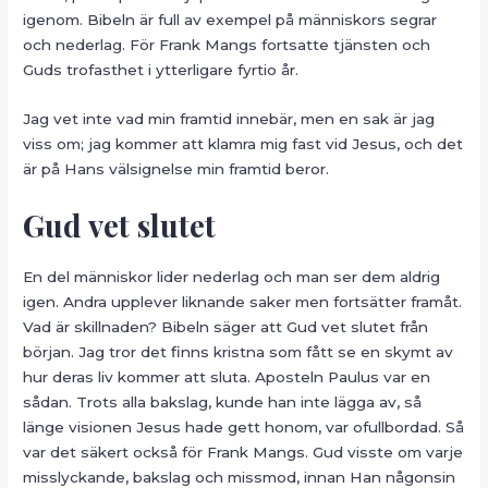
igenom. Bibeln är full av exempel på människors segrar
och nederlag. För Frank Mangs fortsatte tjänsten och
Guds trofasthet i ytterligare fyrtio år.
Jag vet inte vad min framtid innebär, men en sak är jag
viss om; jag kommer att klamra mig fast vid Jesus, och det
är på Hans välsignelse min framtid beror.
Gud vet slutet
En del människor lider nederlag och man ser dem aldrig
igen. Andra upplever liknande saker men fortsätter framåt.
Vad är skillnaden? Bibeln säger att Gud vet slutet från
början. Jag tror det finns kristna som fått se en skymt av
hur deras liv kommer att sluta. Aposteln Paulus var en
sådan. Trots alla bakslag, kunde han inte lägga av, så
länge visionen Jesus hade gett honom, var ofullbordad. Så
var det säkert också för Frank Mangs. Gud visste om varje
misslyckande, bakslag och missmod, innan Han någonsin