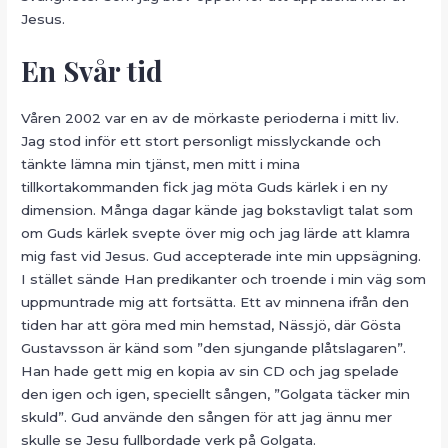
Jesus.
En Svår tid
Våren 2002 var en av de mörkaste perioderna i mitt liv.
Jag stod inför ett stort personligt misslyckande och
tänkte lämna min tjänst, men mitt i mina
tillkortakommanden fick jag möta Guds kärlek i en ny
dimension. Många dagar kände jag bokstavligt talat som
om Guds kärlek svepte över mig och jag lärde att klamra
mig fast vid Jesus. Gud accepterade inte min uppsägning.
I stället sände Han predikanter och troende i min väg som
uppmuntrade mig att fortsätta. Ett av minnena ifrån den
tiden har att göra med min hemstad, Nässjö, där Gösta
Gustavsson är känd som ”den sjungande plåtslagaren”.
Han hade gett mig en kopia av sin CD och jag spelade
den igen och igen, speciellt sången, ”Golgata täcker min
skuld”. Gud använde den sången för att jag ännu mer
skulle se Jesu fullbordade verk på Golgata.