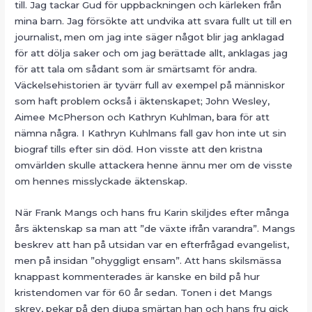
till. Jag tackar Gud för uppbackningen och kärleken från
mina barn. Jag försökte att undvika att svara fullt ut till en
journalist, men om jag inte säger något blir jag anklagad
för att dölja saker och om jag berättade allt, anklagas jag
för att tala om sådant som är smärtsamt för andra.
Väckelsehistorien är tyvärr full av exempel på människor
som haft problem också i äktenskapet; John Wesley,
Aimee McPherson och Kathryn Kuhlman, bara för att
nämna några. I Kathryn Kuhlmans fall gav hon inte ut sin
biograf tills efter sin död. Hon visste att den kristna
omvärlden skulle attackera henne ännu mer om de visste
om hennes misslyckade äktenskap.
När Frank Mangs och hans fru Karin skiljdes efter många
års äktenskap sa man att ”de växte ifrån varandra”. Mangs
beskrev att han på utsidan var en efterfrågad evangelist,
men på insidan ”ohyggligt ensam”. Att hans skilsmässa
knappast kommenterades är kanske en bild på hur
kristendomen var för 60 år sedan. Tonen i det Mangs
skrev, pekar på den djupa smärtan han och hans fru gick