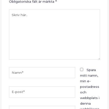
Obligatoriska fält är märkta
*
Skriv
här..
Namn*
Spara
mitt namn,
min e-
postadress
E-
och
post*
webbplats i
denna
Webbplats
webbläsare