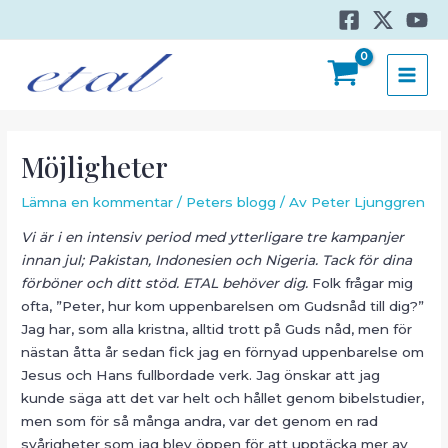
Hoppa
till
innehåll
MAI
MEN
Möjligheter
Lämna en kommentar
/
Peters blogg
/ Av
Peter Ljunggren
Vi är i en intensiv period med ytterligare tre kampanjer
innan jul; Pakistan, Indonesien och Nigeria. Tack för dina
förböner och ditt stöd. ETAL behöver dig.
Folk frågar mig
ofta, ”Peter, hur kom uppenbarelsen om Gudsnåd till dig?”
Jag har, som alla kristna, alltid trott på Guds nåd, men för
nästan åtta år sedan fick jag en förnyad uppenbarelse om
Jesus och Hans fullbordade verk. Jag önskar att jag
kunde säga att det var helt och hållet genom bibelstudier,
men som för så många andra, var det genom en rad
svårigheter som jag blev öppen för att upptäcka mer av