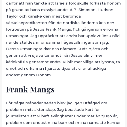
därför att han tänkte att Israels folk skulle förkasta honom
på grund av hans misslyckande. A.B. Simpson, Hudson
Taylor och kanske den mest berömda
väckelsepredikanten från de nordiska länderna kris och
förtröstan på Jesus Frank Mangs, fick gå igenom enorma
utmaningar. Jag upptäcker att andra har upplevt Jesu nåd
när de ställdes inför samma frågeställningar som jag.
Dessa utmaningar drar oss närmare Guds hjärta och
genom att vi själva tar emot från Jesus blir vi mer
kärleksfulla gentemot andra. Vi blir mer villiga att lyssna, ta
emot och erkänna i hjärtats djup att vi är tillräckliga
endast genom Honom.
Frank Mangs
För några månader sedan blev jag igen utfrågad om
problem i mitt äktenskap. Jag berättade kort för
journalisten att vi haft svårigheter under mer än tjugo år,
problem som endast mina barn och mina närmaste känner