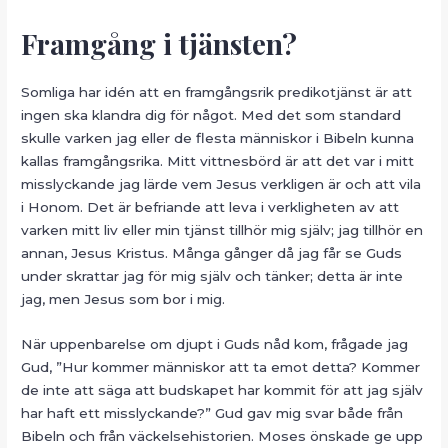
Framgång i tjänsten?
Somliga har idén att en framgångsrik predikotjänst är att
ingen ska klandra dig för något. Med det som standard
skulle varken jag eller de flesta människor i Bibeln kunna
kallas framgångsrika. Mitt vittnesbörd är att det var i mitt
misslyckande jag lärde vem Jesus verkligen är och att vila
i Honom. Det är befriande att leva i verkligheten av att
varken mitt liv eller min tjänst tillhör mig själv; jag tillhör en
annan, Jesus Kristus. Många gånger då jag får se Guds
under skrattar jag för mig själv och tänker; detta är inte
jag, men Jesus som bor i mig.
När uppenbarelse om djupt i Guds nåd kom, frågade jag
Gud, ”Hur kommer människor att ta emot detta? Kommer
de inte att säga att budskapet har kommit för att jag själv
har haft ett misslyckande?” Gud gav mig svar både från
Bibeln och från väckelsehistorien. Moses önskade ge upp