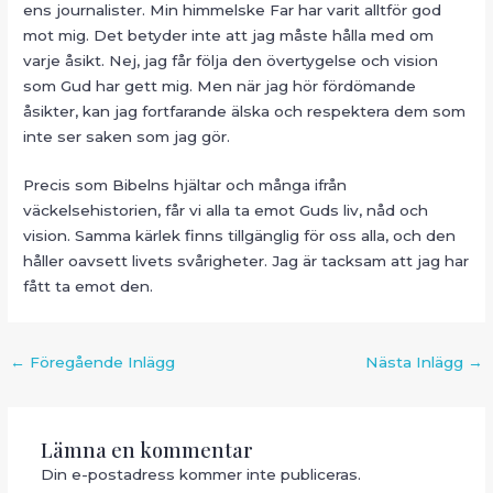
ens journalister. Min himmelske Far har varit alltför god
mot mig. Det betyder inte att jag måste hålla med om
varje åsikt. Nej, jag får följa den övertygelse och vision
som Gud har gett mig. Men när jag hör fördömande
åsikter, kan jag fortfarande älska och respektera dem som
inte ser saken som jag gör.
Precis som Bibelns hjältar och många ifrån
väckelsehistorien, får vi alla ta emot Guds liv, nåd och
vision. Samma kärlek finns tillgänglig för oss alla, och den
håller oavsett livets svårigheter. Jag är tacksam att jag har
fått ta emot den.
Inläggsnavigering
←
Föregående Inlägg
Nästa Inlägg
→
Lämna en kommentar
Din e-postadress kommer inte publiceras.