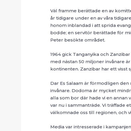
Väl framme berättade en av komit
år tidigare under en av våra tidigar
honom inblandad i att sprida evang
bodde; en servitör berättade för mi
Peter besökte området.
1964 gick Tanganyika och Zanzibar
med nästan 50 miljoner invånare är 
kontinenten. Zanzibar har ett visst sj
Dar Es Salaam är förmodligen den 
invånare. Dodoma är mycket mindre, 
alla som bor där hade vi en annan vi
var nu i sammanträde. Vi träffade ett
välkomnade oss till regionen, och vi
Media var intresserade i kampanjen 