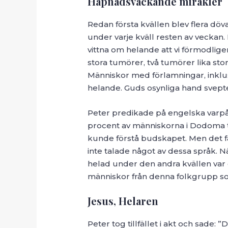
Häpnadsväckande mirakler
Redan första kvällen blev flera döva
under varje kväll resten av veckan.
vittna om helande att vi förmodlige
stora tumörer, två tumörer lika st
Människor med förlamningar, inklusi
helande. Guds osynliga hand svept
Peter predikade på engelska varpå t
procent av människorna i Dodoma ta
kunde förstå budskapet. Men det f
inte talade något av dessa språk. 
helad under den andra kvällen var 
människor från denna folkgrupp so
Jesus, Helaren
Peter tog tillfället i akt och sade: ”