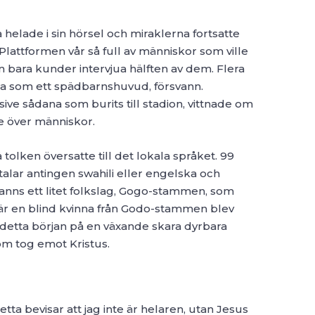
 helade i sin hörsel och miraklerna fortsatte
 Plattformen vår så full av människor som ville
n bara kunder intervjua hälften av dem. Flera
ora som ett spädbarnshuvud, försvann.
ve sådana som burits till stadion, vittnade om
e över människor.
olken översatte till det lokala språket. 99
lar antingen swahili eller engelska och
anns ett litet folkslag, Gogo-stammen, som
När en blind kvinna från Godo-stammen blev
detta början på en växande skara dyrbara
m tog emot Kristus.
Detta bevisar att jag inte är helaren, utan Jesus