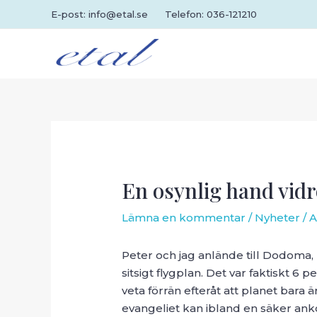
Hoppa
E-post: info@etal.se
Telefon: 036-121210
till
innehåll
En osynlig hand vidr
Lämna en kommentar
/
Nyheter
/ 
Peter och jag anlände till Dodoma, T
sitsigt flygplan. Det var faktiskt 6 
veta förrän efteråt att planet bara 
evangeliet kan ibland en säker ankom