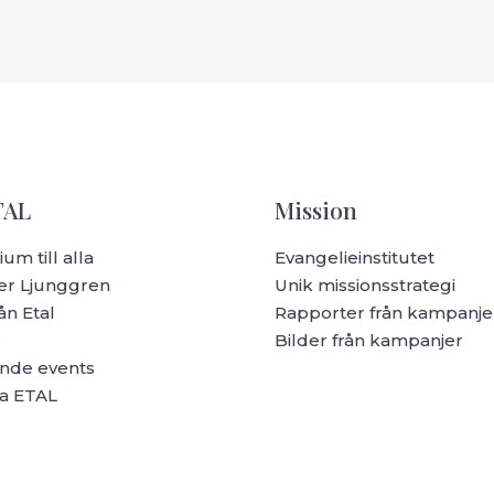
TAL
Mission
um till alla
Evangelieinstitutet
r Ljunggren
Unik missionsstrategi
ån Etal
Rapporter från kampanje
r
Bilder från kampanjer
de events
a ETAL