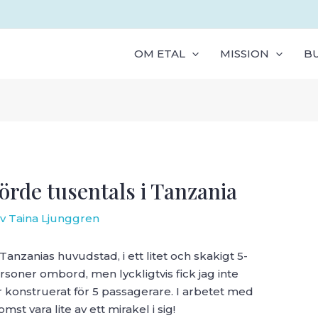
OM ETAL
MISSION
B
örde tusentals i Tanzania
Av
Taina Ljunggren
anzanias huvudstad, i ett litet och skakigt 5-
personer ombord, men lyckligtvis fick jag inte
är konstruerat för 5 passagerare. I arbetet med
st vara lite av ett mirakel i sig!