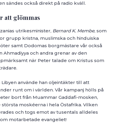
 sändes också direkt på radio kväll.
r att glömmas
anias utrikesminister,
Bernard K. Membe
, som
or grupp kristna, muslimska och hinduiska
damöter samt Dodomas borgmästare vår också
från Ahmadiyya och andra grenar av den
uppmärksamt när Peter talade om Kristus som
trädare.
i Libyen använde han oljeintäkter till att
nder runt om i världen. Vår kampanj hölls på
 meter bort från Muammar Gaddafi-mosken,
största moskéerna i hela Östafrika. Vilken
rades och togs emot av tusentals alldeles
som motarbetade evangeliet!