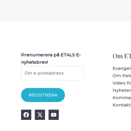
Om E
Prenumerera på ETALS E-
nyhetsbrev!
Evangeli
Om Pete
Video fr
Nyhete
Komman
Kontakt