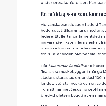
under presskonferensen. Kampanjen
En middag som sent komme
Vid vänskapsmiddagen hade vi Tanz
hedersgäst, tillsammans med en st
ledare. Ett flertal parlamentsle
närvarande, liksom flera shejkar, 
islamska tron, som alla lyssnade 
för 2000 år sedan blev vår ställföre
När
Muammar Gaddafi
var diktator 
finansiera moskébyggen i många lä
stadens stora stadion, endast 100
landets största moské och en av de 
ironi att namnet Jesus nu proklame
bredvid platsen byggd av en man 