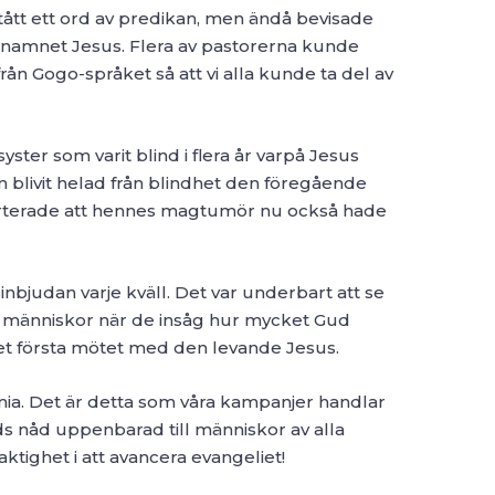
stått ett ord av predikan, men ändå bevisade
i namnet Jesus. Flera av pastorerna kunde
från Gogo-språket så att vi alla kunde ta del av
ster som varit blind i flera år varpå Jesus
 blivit helad från blindhet den föregående
orterade att hennes magtumör nu också hade
nbjudan varje kväll. Det var underbart att se
 människor när de insåg hur mycket Gud
et första mötet med den levande Jesus.
zania. Det är detta som våra kampanjer handlar
ds nåd uppenbarad till människor av alla
aktighet i att avancera evangeliet!