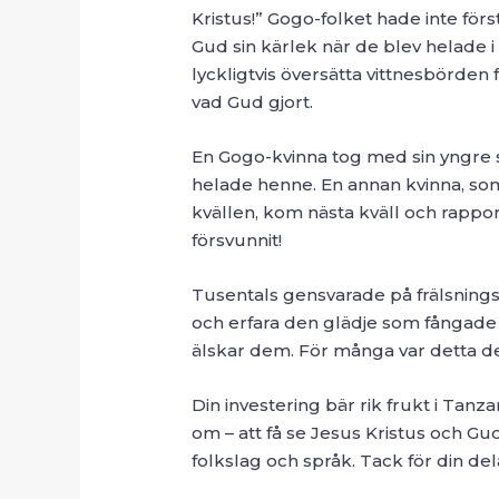
Kristus!” Gogo-folket hade inte för
Gud sin kärlek när de blev helade 
lyckligtvis översätta vittnesbörden 
vad Gud gjort.
En Gogo-kvinna tog med sin yngre sy
helade henne. En annan kvinna, som
kvällen, kom nästa kväll och rapp
försvunnit!
Tusentals gensvarade på frälsningsi
och erfara den glädje som fångade
älskar dem. För många var detta d
Din investering bär rik frukt i Tan
om – att få se Jesus Kristus och Gu
folkslag och språk. Tack för din del