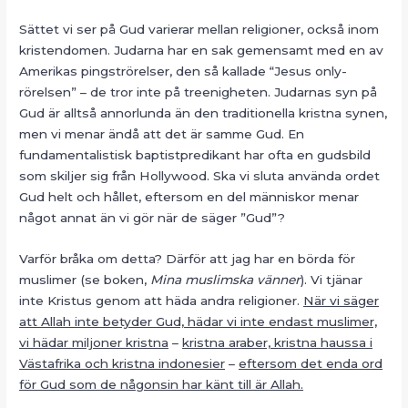
Sättet vi ser på Gud varierar mellan religioner, också inom
kristendomen. Judarna har en sak gemensamt med en av
Amerikas pingströrelser, den så kallade “Jesus only-
rörelsen” – de tror inte på treenigheten. Judarnas syn på
Gud är alltså annorlunda än den traditionella kristna synen,
men vi menar ändå att det är samme Gud. En
fundamentalistisk baptistpredikant har ofta en gudsbild
som skiljer sig från Hollywood. Ska vi sluta använda ordet
Gud helt och hållet, eftersom en del människor menar
något annat än vi gör när de säger ”Gud”?
Varför bråka om detta? Därför att jag har en börda för
muslimer (se boken,
Mina muslimska vänner
). Vi tjänar
inte Kristus genom att häda andra religioner.
När vi säger
att Allah inte betyder Gud, hädar vi inte endast muslimer,
vi hädar miljoner kristna
–
kristna araber, kristna haussa i
Västafrika och kristna indonesier
–
eftersom det enda ord
för Gud som de någonsin har känt till är Allah.