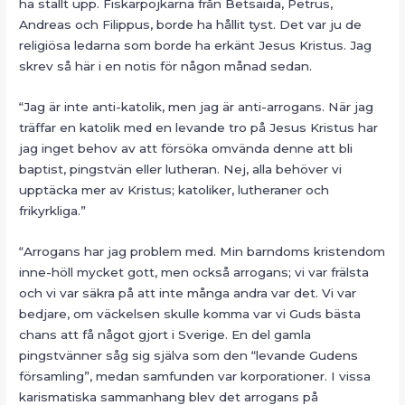
ha ställt upp. Fiskarpojkarna från Betsaida, Petrus,
Andreas och Filippus, borde ha hållit tyst. Det var ju de
religiösa ledarna som borde ha erkänt Jesus Kristus. Jag
skrev så här i en notis för någon månad sedan.
“Jag är inte anti-katolik, men jag är anti-arrogans. När jag
träffar en katolik med en levande tro på Jesus Kristus har
jag inget behov av att försöka omvända denne att bli
baptist, pingstvän eller lutheran. Nej, alla behöver vi
upptäcka mer av Kristus; katoliker, lutheraner och
frikyrkliga.”
“Arrogans har jag problem med. Min barndoms kristendom
inne-höll mycket gott, men också arrogans; vi var frälsta
och vi var säkra på att inte många andra var det. Vi var
bedjare, om väckelsen skulle komma var vi Guds bästa
chans att få något gjort i Sverige. En del gamla
pingstvänner såg sig själva som den “levande Gudens
församling”, medan samfunden var korporationer. I vissa
karismatiska sammanhang blev det arrogans på