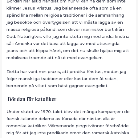
Bördan har alltid handlat om hur vi kan nå dem som inte
känner Jesus Kristus. Jag balanserade ofta som på en
spänd lina mellan religiösa traditioner i de sammanhang
jag besökte och övertygelsen att vi måste lägga av en
massa religiösa påfund, som driver människor bort ifrån
Gud. Naturligtvis ville jag inte stöta mig med andra kristna,
så i Amerika var det bara att lägga av med utsvängda
jeans och att klippa håret, om det nu skulle hjälpa mig att
mobilisera troende att nå ut med evangelium.
Detta har varit min praxis, att predika Kristus, medan jag
följer mänskliga traditioner eller kastar dem åt sidan,
beroende på vilket som bäst gagnar evangeliet.
Bördan för katoliker
Under slutet av 1970-talet blev det många kampanjer i de
fransk-talande delarna av Kanada där nästan alla är
romerska katoliker. Välmenande pingstvänner förebrådde
mig för att jag inte predikade emot den romersk-katolska