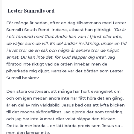
Lester Sumralls ord
För många år sedan, efter en dag tillsammans med Lester
Sumrall i South Bend, Indiana, utbrast han plötsligt:
”Du är
i ett förbund med Gud. Andra kan vara i tjänst eller inte,
de väljer som de vill. En del ändrar inriktning, under en tid
i livet tror de en sak och några år senare tror de något
annat. Du kan inte det, för Gud släpper dig inte”.
Jag
förstod inte riktigt vad de orden innebar, men de
påverkade mig djupt. Kanske var det bördan som Lester
Sumrall beskrev.
Den stora orättvisan, att många har hört evangeliet om
och om igen medan andra inte har fått höra det en gång,
är en del av min världsbild. Jesus bad oss att lyfta blicken
till det mogna skördefältet. Jag gjorde det som tonåring,
och jag har inte kunnat eller velat släppa den blicken.
Detta är min börda – en lätt börda precis som Jesus sa –
men den lämnar inte.