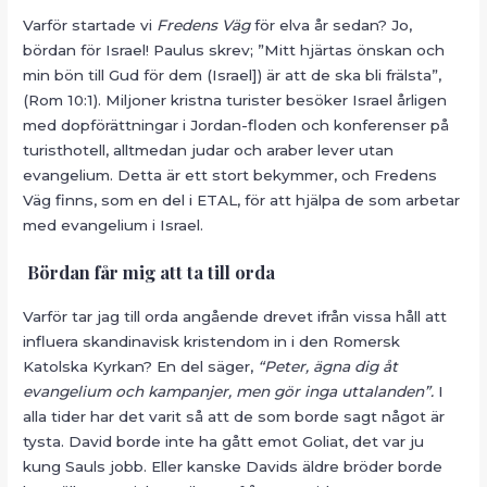
Varför startade vi
Fredens Väg
för elva år sedan? Jo,
bördan för Israel! Paulus skrev; ”Mitt hjärtas önskan och
min bön till Gud för dem (Israel]) är att de ska bli frälsta”,
(Rom 10:1). Miljoner kristna turister besöker Israel årligen
med dopförättningar i Jordan-floden och konferenser på
turisthotell, alltmedan judar och araber lever utan
evangelium. Detta är ett stort bekymmer, och Fredens
Väg finns, som en del i ETAL, för att hjälpa de som arbetar
med evangelium i Israel.
Bördan får mig att ta till orda
Varför tar jag till orda angående drevet ifrån vissa håll att
influera skandinavisk kristendom in i den Romersk
Katolska Kyrkan? En del säger,
“Peter, ägna dig åt
evangelium och kampanjer, men gör inga uttalanden”.
I
alla tider har det varit så att de som borde sagt något är
tysta. David borde inte ha gått emot Goliat, det var ju
kung Sauls jobb. Eller kanske Davids äldre bröder borde