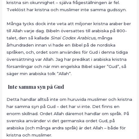
kristna sin okunnighet – själva frågeställningen är fel.
Tveklöst har kristna och muslimer inte samma gudssyn.
Många tycks dock inte veta att miljoner kristna araber ber
till Allah varje dag. Bibeln översattes till arabiska på 800-
talet, den så kallade
Sinai Codex Arabicus,
många
århundraden innan vi hade en Bibel på de nordiska
språken, och, ordet som användes för Gud i denna tidiga
översättning var Allah. Jag har predikat i arabiska kristna
församlingar och när min engelska Bibel säger ”Gud”, så
säger min arabiska tolk ”Allah”.
Inte samma syn på Gud
Detta handlar alltså inte om huruvida muslimer och kristna
har samma syn på Gud – det har vi inte. Det finns en
enorm skillnad. Ordet Allah däremot handlar om språk. På
svenska använder vi det germanska ordet Gud, på
arabiska (och många andra språk) är det Allah – både för
kristna och muslimer.