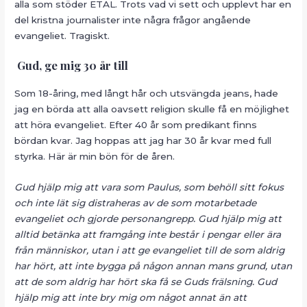
alla som stöder ETAL. Trots vad vi sett och upplevt har en
del kristna journalister inte några frågor angående
evangeliet. Tragiskt.
Gud, ge mig 30 år till
Som 18-åring, med långt hår och utsvängda jeans, hade
jag en börda att alla oavsett religion skulle få en möjlighet
att höra evangeliet. Efter 40 år som predikant finns
bördan kvar. Jag hoppas att jag har 30 år kvar med full
styrka. Här är min bön för de åren.
Gud hjälp mig att vara som Paulus, som behöll sitt fokus
och inte lät sig distraheras av de som motarbetade
evangeliet och gjorde personangrepp. Gud hjälp mig att
alltid betänka att framgång inte består i pengar eller ära
från människor, utan i att ge evangeliet till de som aldrig
har hört, att inte bygga på någon annan mans grund, utan
att de som aldrig har hört ska få se Guds frälsning. Gud
hjälp mig att inte bry mig om något annat än att