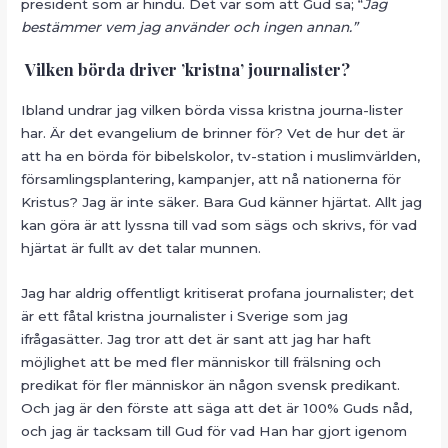
president som är hindu. Det var som att Gud sa; “
Jag
bestämmer vem jag använder och ingen annan.”
Vilken börda driver ’kristna’ journalister?
Ibland undrar jag vilken börda vissa kristna journa-lister
har. Är det evangelium de brinner för? Vet de hur det är
att ha en börda för bibelskolor, tv-station i muslimvärlden,
församlingsplantering, kampanjer, att nå nationerna för
Kristus? Jag är inte säker. Bara Gud känner hjärtat. Allt jag
kan göra är att lyssna till vad som sägs och skrivs, för vad
hjärtat är fullt av det talar munnen.
Jag har aldrig offentligt kritiserat profana journalister; det
är ett fåtal kristna journalister i Sverige som jag
ifrågasätter. Jag tror att det är sant att jag har haft
möjlighet att be med fler människor till frälsning och
predikat för fler människor än någon svensk predikant.
Och jag är den förste att säga att det är 100% Guds nåd,
och jag är tacksam till Gud för vad Han har gjort igenom