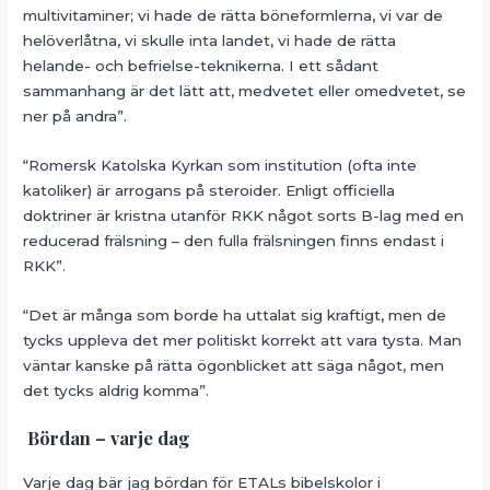
multivitaminer; vi hade de rätta böneformlerna, vi var de
helöverlåtna, vi skulle inta landet, vi hade de rätta
helande- och befrielse-teknikerna. I ett sådant
sammanhang är det lätt att, medvetet eller omedvetet, se
ner på andra”.
“Romersk Katolska Kyrkan som institution (ofta inte
katoliker) är arrogans på steroider. Enligt officiella
doktriner är kristna utanför RKK något sorts B-lag med en
reducerad frälsning – den fulla frälsningen finns endast i
RKK”.
“Det är många som borde ha uttalat sig kraftigt, men de
tycks uppleva det mer politiskt korrekt att vara tysta. Man
väntar kanske på rätta ögonblicket att säga något, men
det tycks aldrig komma”.
Bördan – varje dag
Varje dag bär jag bördan för ETALs bibelskolor i