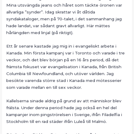
Mina utsvängda jeans och håret som täckte öronen var
allvarliga ”synder”. Idag skrattar vi åt dåtida
syndakataloger, men på 70-talet, i det sammanhang jag
hade landat, var sådant gravt allvarligt. Här mättes
hårlängden med linjal (på riktigt).
Ett år senare kastade jag mig in i evangeliskt arbete i
Kanada. Min första kampanj var i Toronto och varade i tre
veckor, och det blev början på en 16 års period, då det
främsta fokuset var evangelisation i Kanada, från British
Columbia till Newfoundland, och utöver världen. Jag
besökte varenda större stad i Kanada med mötesserier
som varade mellan en till sex veckor.
Kallelserna sinade aldrig på grund av att människor blev
frälsta. Under denna period hade jag också en hel del
kampanjer inom pingströrelsen i Sverige, ifrån Filadelfia i
Stockholm till en rad städer ifrån Luleå till Malmö.