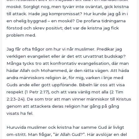
moské. Sorgligt nog, men tyvärr inte oväntat, gick kristna
till attack. Hade jag kompromissat? Hur kunde jag gå in i
en ohelig byggnad – en moské? De profana tidningarna
förstod och skrev positivt; det var de kristna jag fick
problem med.
Jag får ofta frågor om hur vi når muslimer. Predikar jag
verkligen evangeliet eller är det ett urvattnat budskap?
Många tycks tro att konfrontativ evangelisation, där man
hädar Allah och Mohammed, är den rätta vägen. Att häda
andra människors religion är, för mig, varken i linje med
Guds ande eller gott uppförande. Bibeln lär oss att visa
respekt (1 Petr 2:17), och att vara vänlig mot alla (2 Tim
2:23-24). De som tror att man vinner människor till Kristus
genom att attackera deras religion har gång på gång
visats ha fel.
Huruvida muslimer ock kristna har samme Gud är livligt
om-stritt. Man frågar, ”är Allah Gud?”. Här avslöjar en del