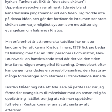
kyrkan. Tanken att RKK är ”den stora skökan” i
Uppenbarelseboken var allmänt rådande bland
kanadensiska pingstvänner vid den tiden. Jag trodde inte
på dessa idéer, och gör det fortfarande inte, men ser stora
skökan som varje religiöst system som motsätter sig
evangelium om frälsning i Kristus.
Min erfarenhet är att romerska katoliker har en stor
längtan efter att känna Kristus. I mars, 1978 fick jag bedja
till frälsning med fler än 1000 personer i Edmunston, New
Brunswick, en fransktalande stad där det vid den tiden
inte fanns någon evangelikal församling. Omedelbart efter
kampanjen grundades en pingst-församling, den första av
många församlingar som startades i fransktalande Kanada.
Bördan tillåter mig inte att fokusera på petitesser när jag
förmedlar evangelium till människor med en annan religiös
uppfattning. Istället tror jag att när man upptäcker
fullheten i Kristus kommer annat att ramla av allt
eftersom.