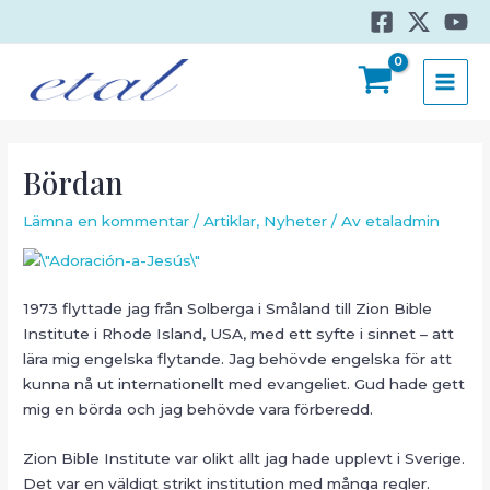
Hoppa
till
innehåll
MAI
MEN
Bördan
Lämna en kommentar
/
Artiklar
,
Nyheter
/ Av
etaladmin
1973 flyttade jag från Solberga i Småland till Zion Bible
Institute i Rhode Island, USA, med ett syfte i sinnet – att
lära mig engelska flytande. Jag behövde engelska för att
kunna nå ut internationellt med evangeliet. Gud hade gett
mig en börda och jag behövde vara förberedd.
Zion Bible Institute var olikt allt jag hade upplevt i Sverige.
Det var en väldigt strikt institution med många regler.