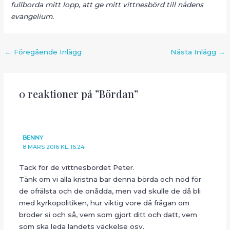
fullborda mitt lopp, att ge mitt vittnesbörd till nådens
evangelium.
Inläggsnavigering
←
Föregående Inlägg
Nästa Inlägg
→
0 reaktioner på ”Bördan”
BENNY
8 MARS 2016 KL. 16:24
Tack för de vittnesbördet Peter.
Tänk om vi alla kristna bar denna börda och nöd för
de ofrälsta och de onådda, men vad skulle de då bli
med kyrkopolitiken, hur viktig vore då frågan om
broder si och så, vem som gjort ditt och datt, vem
som ska leda landets väckelse osv.