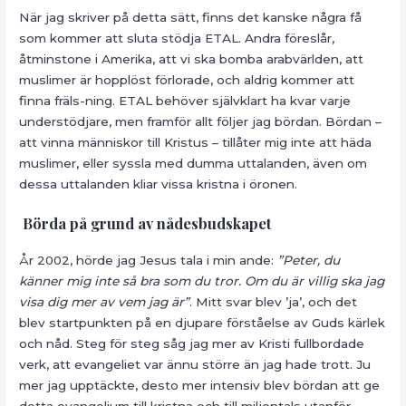
När jag skriver på detta sätt, finns det kanske några få
som kommer att sluta stödja ETAL. Andra föreslår,
åtminstone i Amerika, att vi ska bomba arabvärlden, att
muslimer är hopplöst förlorade, och aldrig kommer att
finna fräls-ning. ETAL behöver självklart ha kvar varje
understödjare, men framför allt följer jag bördan. Bördan –
att vinna människor till Kristus – tillåter mig inte att häda
muslimer, eller syssla med dumma uttalanden, även om
dessa uttalanden kliar vissa kristna i öronen.
Börda på grund av nådesbudskapet
År 2002, hörde jag Jesus tala i min ande:
”Peter, du
känner mig inte så bra som du tror. Om du är villig ska jag
visa dig mer av vem jag är”
. Mitt svar blev ’ja’, och det
blev startpunkten på en djupare förståelse av Guds kärlek
och nåd. Steg för steg såg jag mer av Kristi fullbordade
verk, att evangeliet var ännu större än jag hade trott. Ju
mer jag upptäckte, desto mer intensiv blev bördan att ge
detta evangelium till kristna och till miljontals utanför