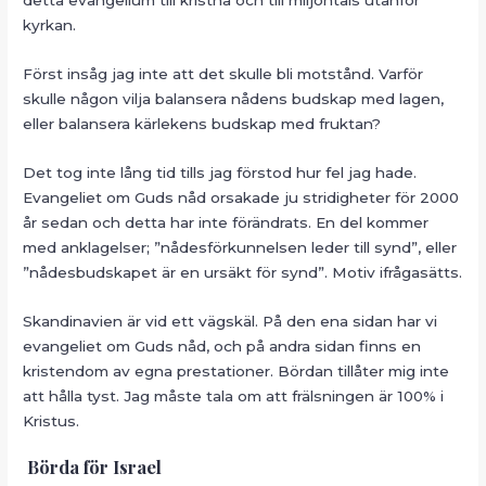
kyrkan.
Först insåg jag inte att det skulle bli motstånd. Varför
skulle någon vilja balansera nådens budskap med lagen,
eller balansera kärlekens budskap med fruktan?
Det tog inte lång tid tills jag förstod hur fel jag hade.
Evangeliet om Guds nåd orsakade ju stridigheter för 2000
år sedan och detta har inte förändrats. En del kommer
med anklagelser; ”nådesförkunnelsen leder till synd”, eller
”nådesbudskapet är en ursäkt för synd”. Motiv ifrågasätts.
Skandinavien är vid ett vägskäl. På den ena sidan har vi
evangeliet om Guds nåd, och på andra sidan finns en
kristendom av egna prestationer. Bördan tillåter mig inte
att hålla tyst. Jag måste tala om att frälsningen är 100% i
Kristus.
Börda för Israel