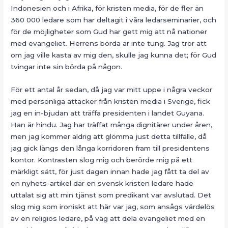
Indonesien och i Afrika, för kristen media, för de fler än
360 000 ledare som har deltagit i våra ledarseminarier, och
för de möjligheter som Gud har gett mig att nå nationer
med evangeliet. Herrens börda är inte tung. Jag tror att
om jag ville kasta av mig den, skulle jag kunna det; för Gud
tvingar inte sin börda på någon.
För ett antal år sedan, då jag var mitt uppe i några veckor
med personliga attacker från kristen media i Sverige, fick
jag en in-bjudan att träffa presidenten i landet Guyana.
Han är hindu. Jag har träffat många dignitärer under åren,
men jag kommer aldrig att glömma just detta tillfälle, då
jag gick längs den långa korridoren fram till presidentens
kontor. Kontrasten slog mig och berörde mig på ett
märkligt sätt, för just dagen innan hade jag fått ta del av
en nyhets-artikel där en svensk kristen ledare hade
uttalat sig att min tjänst som predikant var avslutad. Det
slog mig som ironiskt att här var jag, som ansågs värdelös
av en religiös ledare, på väg att dela evangeliet med en