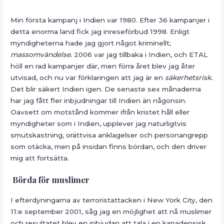
Min första kampanj i Indien var 1980. Efter 36 kampanjer i
detta enorma land fick jag inreseförbud 1998. Enligt
myndigheterna hade jag gjort något kriminellt;
massomvändelse.
2006 var jag tillbaka i Indien, och ETAL
höll en rad kampanjer där, men förra året blev jag åter
utvisad, och nu var förklaringen att jag är en
säkerhetsrisk.
Det blir säkert Indien igen. De senaste sex månaderna
har jag fått fler inbjudningar till Indien än någonsin.
Oavsett om motstånd kommer ifrån kristet håll eller
myndigheter som i Indien, upplever jag naturligtvis
smutskastning, orättvisa anklagelser och personangrepp
som otäcka, men på insidan finns bördan, och den driver
mig att fortsätta.
Börda för muslimer
I efterdyningarna av terroristattacken i New York City, den
11:e september 2001, såg jag en möjlighet att nå muslimer
och resultatet blev en inbjudan att tala i en kanadensisk