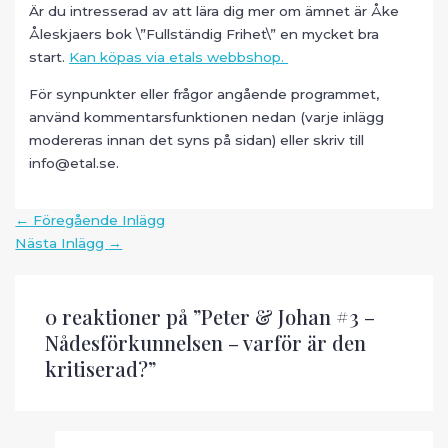
Är du intresserad av att lära dig mer om ämnet är Åke
Åleskjaers bok \”Fullständig Frihet\” en mycket bra
start.
Kan köpas via etals webbshop.
För synpunkter eller frågor angående programmet,
använd kommentarsfunktionen nedan (varje inlägg
modereras innan det syns på sidan) eller skriv till
info@etal.se.
Inläggsnavigering
←
Föregående Inlägg
Nästa Inlägg
→
0 reaktioner på ”Peter & Johan #3 –
Nådesförkunnelsen – varför är den
kritiserad?”