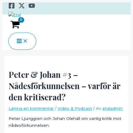
Hoppa
till
innehåll
MAIN
MENU
Peter & Johan #3 –
Nådesförkunnelsen – varför är
den kritiserad?
Lämna en kommentar
/
Video & Podcast
/ Av
etaladmin
Peter Ljunggren och Johan Olehäll om vanlig kritik mot
nådesförkunnelsen.