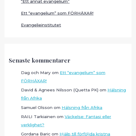
“Ett annat evangelium”
Ett “evangelium” som FÖRHÄXAR!
Evangelieinstitutet
Senaste kommentarer
Dag och Mary
om
Ett “evangelium” som
FÖRHÄXAR!
David & Agnees Nilsson (Quetta PK)
om
Hälsning
från Afrika
Samuel Olsson
om
Hälsning från Afrika
RAILI Tarkiainen
om
Väckelse: Fantasi eller
verklighet?
Gordana Baric
om
Hjälp till förföljda kristna