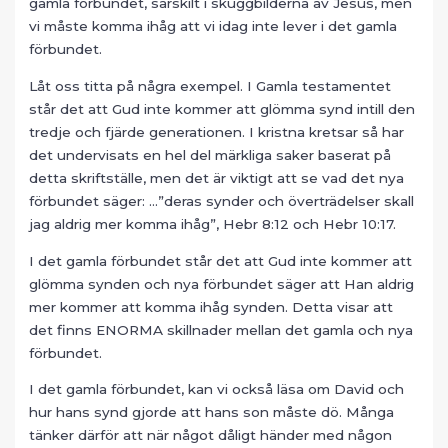
gamla förbundet, särskilt i skuggbilderna av Jesus, men
vi måste komma ihåg att vi idag inte lever i det gamla
förbundet.
Låt oss titta på några exempel. I Gamla testamentet
står det att Gud inte kommer att glömma synd intill den
tredje och fjärde generationen. I kristna kretsar så har
det undervisats en hel del märkliga saker baserat på
detta skriftställe, men det är viktigt att se vad det nya
förbundet säger: …”deras synder och överträdelser skall
jag aldrig mer komma ihåg”, Hebr 8:12 och Hebr 10:17.
I det gamla förbundet står det att Gud inte kommer att
glömma synden och nya förbundet säger att Han aldrig
mer kommer att komma ihåg synden. Detta visar att
det finns ENORMA skillnader mellan det gamla och nya
förbundet.
I det gamla förbundet, kan vi också läsa om David och
hur hans synd gjorde att hans son måste dö. Många
tänker därför att när något dåligt händer med någon