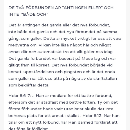
DE TVÅ FÖRBUNDEN ÄR ”ANTINGEN ELLER” OCH
INTE ”BÅDE OCH”
Det är antingen det gamla eller det nya förbundet,
inte både det gamla och det nya förbundet på samma
gång, som gäller. Detta är mycket viktigt för oss att vara
medvetna om. Vi kan inte läsa något här och något
annat där och automatiskt tro att allt gäller oss idag.
Det gamla förbundet var baserat på Mose lag och var
giltigt fram till korset. Det nya förbundet började vid
korset, uppståndelsen och pingsten och är det enda
som gäller nu. Låt oss titta på några av de skriftställen
som bekräftar detta.
Hebr 8:6-7: … Han är medlare för ett bättre förbund,
eftersom det är stadfäst med bättre löften. Ty om det
första förbundet hade varit utan brist skulle det inte
behövas plats för ett annat i stället . Hebr 8:13: När han
talar om ett nytt förbund, har Han därmed förklarat att
det förra är föråldrat…