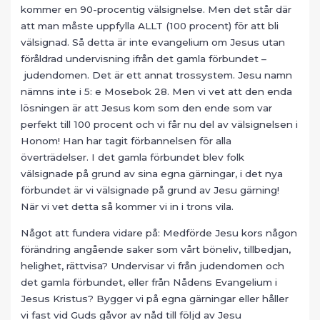
kommer en 90-procentig välsignelse. Men det står där
att man måste uppfylla ALLT (100 procent) för att bli
välsignad. Så detta är inte evangelium om Jesus utan
föråldrad undervisning ifrån det gamla förbundet –
judendomen. Det är ett annat trossystem. Jesu namn
nämns inte i 5: e Mosebok 28. Men vi vet att den enda
lösningen är att Jesus kom som den ende som var
perfekt till 100 procent och vi får nu del av välsignelsen i
Honom! Han har tagit förbannelsen för alla
överträdelser. I det gamla förbundet blev folk
välsignade på grund av sina egna gärningar, i det nya
förbundet är vi välsignade på grund av Jesu gärning!
När vi vet detta så kommer vi in i trons vila.
Något att fundera vidare på: Medförde Jesu kors någon
förändring angående saker som vårt böneliv, tillbedjan,
helighet, rättvisa? Undervisar vi från judendomen och
det gamla förbundet, eller från Nådens Evangelium i
Jesus Kristus? Bygger vi på egna gärningar eller håller
vi fast vid Guds gåvor av nåd till följd av Jesu