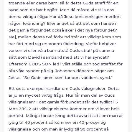
troende eller deras barn, så är detta Guds straff för en
synd som de har begått. Men då måste vi ställa oss
denna viktiga fråga: Har då Jesu kors verkligen medfört
någon förändring? Eller är det så att det som hände i
det gamla förbundet också sker i det nya förbundet?
Nej, mellan dessa två förbund står ett väldigt kors som
har fört med sig en enorm förändring! Varför behöver
varken vi eller våra barn utstå Guds straff på samma
sätt som David i samband med att vi har syndat?
Eftersom GUDS SON led i vårt ställe och tog straffet för
alla våra synder på sig. Johannes döparen säger om
Jesus: ”Se Guds lamm som tar bort världens synd.”
Ett sista exempel handlar om Guds välsignelser. Detta
är ju en mycket viktig fråga. Hur får man del av Guds
välsignelser? I det gamla förbundet står det tydligt i 5
Mos 28:1-2 att välsignelserna kommer om vi lever helt
perfekt. Många tänker kring detta avsnitt att om man är
lydig till 40 procent så kommer en 40-procentig
välsignelse och om man är lydig till 90 procent så