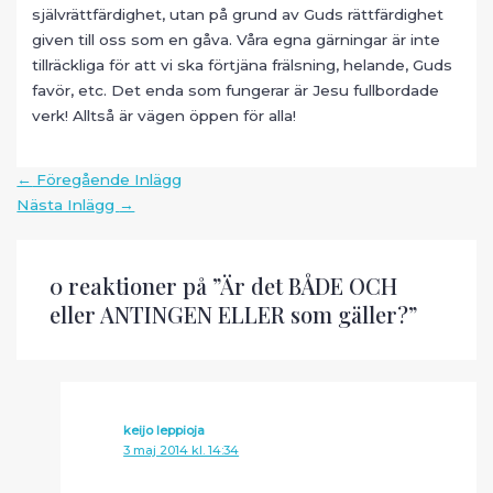
självrättfärdighet, utan på grund av Guds rättfärdighet
given till oss som en gåva. Våra egna gärningar är inte
tillräckliga för att vi ska förtjäna frälsning, helande, Guds
favör, etc. Det enda som fungerar är Jesu fullbordade
verk! Alltså är vägen öppen för alla!
Inläggsnavigering
←
Föregående Inlägg
Nästa Inlägg
→
0 reaktioner på ”Är det BÅDE OCH
eller ANTINGEN ELLER som gäller?”
keijo leppioja
3 maj 2014 kl. 14:34