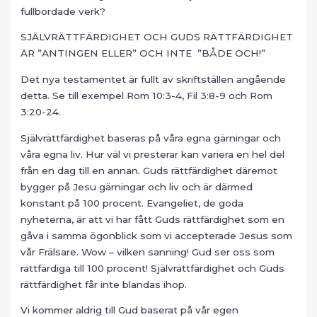
fullbordade verk?
SJÄLVRÄTTFÄRDIGHET OCH GUDS RÄTTFÄRDIGHET
ÄR ”ANTINGEN ELLER” OCH INTE ”BÅDE OCH!”
Det nya testamentet är fullt av skriftställen angående
detta. Se till exempel Rom 10:3-4, Fil 3:8-9 och Rom
3:20-24.
Självrättfärdighet baseras på våra egna gärningar och
våra egna liv. Hur väl vi presterar kan variera en hel del
från en dag till en annan. Guds rättfärdighet däremot
bygger på Jesu gärningar och liv och är därmed
konstant på 100 procent. Evangeliet, de goda
nyheterna, är att vi har fått Guds rättfärdighet som en
gåva i samma ögonblick som vi accepterade Jesus som
vår Frälsare. Wow – vilken sanning! Gud ser oss som
rättfärdiga till 100 procent! Självrättfärdighet och Guds
rättfärdighet får inte blandas ihop.
Vi kommer aldrig till Gud baserat på vår egen