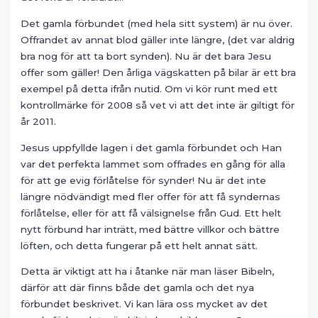
Det gamla förbundet (med hela sitt system) är nu över.
Offrandet av annat blod gäller inte längre, (det var aldrig
bra nog för att ta bort synden). Nu är det bara Jesu
offer som gäller! Den årliga vägskatten på bilar är ett bra
exempel på detta ifrån nutid. Om vi kör runt med ett
kontrollmärke för 2008 så vet vi att det inte är giltigt för
år 2011.
Jesus uppfyllde lagen i det gamla förbundet och Han
var det perfekta lammet som offrades en gång för alla
för att ge evig förlåtelse för synder! Nu är det inte
längre nödvändigt med fler offer för att få syndernas
förlåtelse, eller för att få välsignelse från Gud. Ett helt
nytt förbund har inträtt, med bättre villkor och bättre
löften, och detta fungerar på ett helt annat sätt.
Detta är viktigt att ha i åtanke när man läser Bibeln,
därför att där finns både det gamla och det nya
förbundet beskrivet. Vi kan lära oss mycket av det