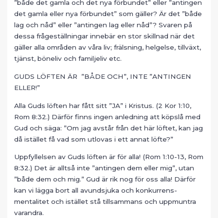
”både det gamla och det nya förbundet” eller ”antingen
det gamla eller nya förbundet” som gäller? Är det ”både
lag och nåd” eller ”antingen lag eller nåd”? Svaren på
dessa frågeställningar innebär en stor skillnad när det
gäller alla områden av våra liv; frälsning, helgelse, tillväxt,
tjänst, böneliv och familjeliv etc.
GUDS LÖFTEN ÄR ”BÅDE OCH”, INTE ”ANTINGEN
ELLER!”
Alla Guds löften har fått sitt ”JA” i Kristus. (2 Kor 1:10,
Rom 8:32.) Därför finns ingen anledning att köpslå med
Gud och säga: ”Om jag avstår från det här löftet, kan jag
då istället få vad som utlovas i ett annat löfte?”
Uppfyllelsen av Guds löften är för alla! (Rom 1:10-13, Rom
8:32.) Det är alltså inte ”antingen dem eller mig”, utan
”både dem och mig.” Gud är rik nog för oss alla! Därför
kan vi lägga bort all avundsjuka och konkurrens-
mentalitet och istället stå tillsammans och uppmuntra
varandra.