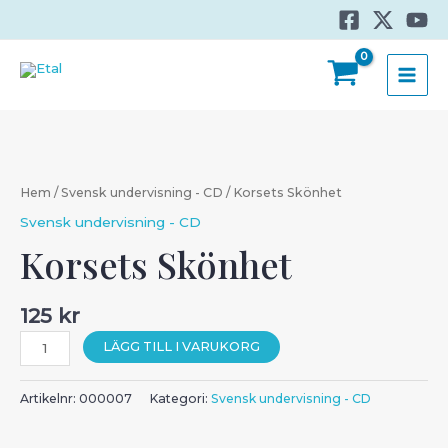
Hoppa
till
innehåll
MAI
MEN
Hem
/
Svensk undervisning - CD
/ Korsets Skönhet
Svensk undervisning - CD
Korsets Skönhet
125
kr
Korsets
LÄGG TILL I VARUKORG
Skönhet
mängd
Artikelnr:
000007
Kategori:
Svensk undervisning - CD