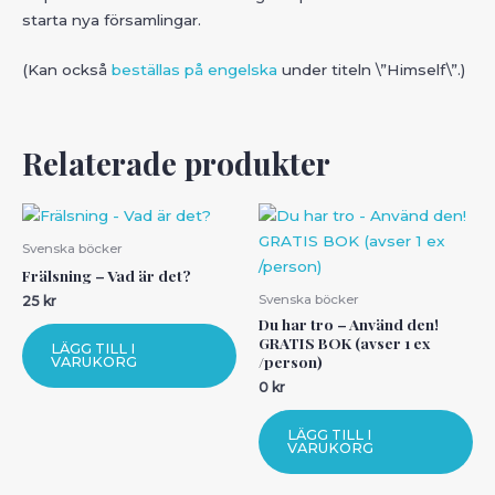
starta nya församlingar.
(Kan också
beställas på engelska
under titeln \”Himself\”.)
Relaterade produkter
Svenska böcker
Frälsning – Vad är det?
Svenska böcker
25
kr
Du har tro – Använd den!
GRATIS BOK (avser 1 ex
LÄGG TILL I
/person)
VARUKORG
0
kr
LÄGG TILL I
VARUKORG