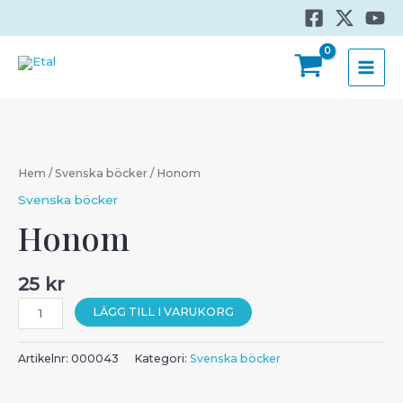
Hoppa
till
innehåll
MAI
MEN
Hem
/
Svenska böcker
/ Honom
Svenska böcker
Honom
25
kr
Honom
LÄGG TILL I VARUKORG
mängd
Artikelnr:
000043
Kategori:
Svenska böcker