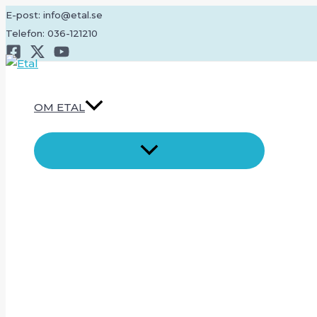
Hoppa
E-post: info@etal.se
till
Telefon: 036-121210
innehåll
OM ETAL
SLÅ
PÅ/AV
MENY