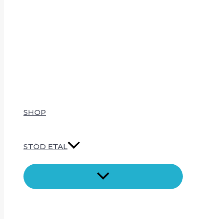
SHOP
STÖD ETAL
SLÅ
PÅ/AV
MENY