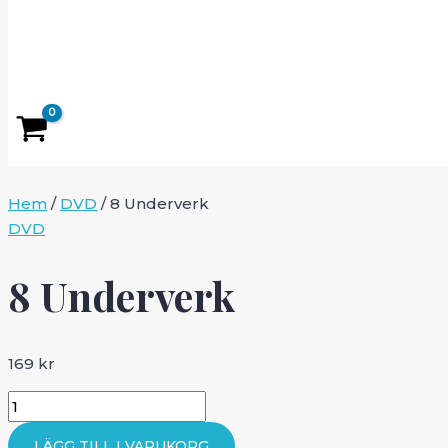
Hem
/
DVD
/ 8 Underverk
DVD
8 Underverk
169
kr
8
Underverk
LÄGG TILL I VARUKORG