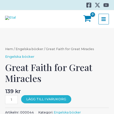
Hoppa
till
innehåll
MAI
MEN
Hem
/
Engelska böcker
/ Great Faith for Great Miracles
Engelska böcker
Great Faith for Great
Miracles
139
kr
Great
LÄGG TILL I VARUKORG
Faith
for
Artikelnr:
000044
Kategori:
Engelska böcker