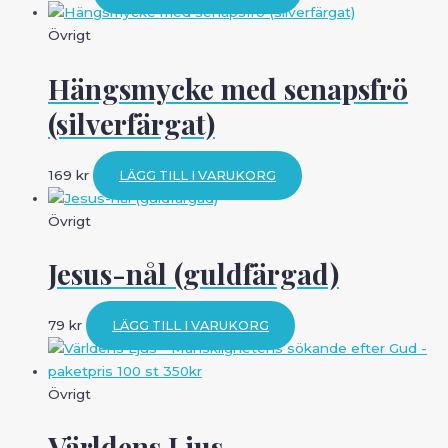
Övrigt
Hängsmycke med senapsfrö
(silverfärgat)
169
kr
LÄGG TILL I VARUKORG
Övrigt
Jesus-nål (guldfärgad)
79
kr
LÄGG TILL I VARUKORG
Övrigt
Världens Ljus –