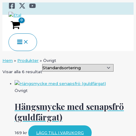
Hoppa
till
innehåll
MAIN
MENU
Hem
Produkter
Övrigt
Visar alla 6 resultat
Övrigt
Hängsmycke med senapsfrö
(guldfärgat)
169
kr
LÄGG TILL I VARUKORG